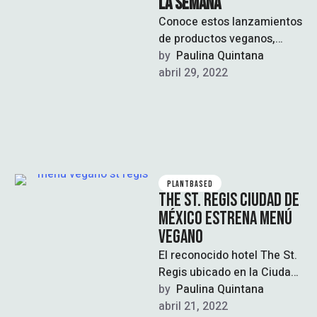
LA SEMANA
Conoce estos lanzamientos
de productos veganos,
sostenibles y libres de
by  
Paulina Quintana
crueldad. Cuéntanos, ¿cuál
abril 29, 2022
es tu producto favorito?
PLANTBASED
THE ST. REGIS CIUDAD DE
MÉXICO ESTRENA MENÚ
VEGANO
El reconocido hotel The St.
Regis ubicado en la Ciudad
de México incursiona en la
by  
Paulina Quintana
gastronomía vegetal con …
abril 21, 2022