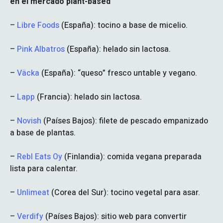
en el mercado plant-based
–
Libre Foods
(España): tocino a base de micelio.
–
Pink Albatros
(España): helado sin lactosa.
–
Väcka
(España): “queso” fresco untable y vegano.
–
Lapp
(Francia): helado sin lactosa.
–
Novish
(Países Bajos): filete de pescado empanizado
a base de plantas.
–
Rebl Eats Oy
(Finlandia): comida vegana preparada
lista para calentar.
–
Unlimeat
(Corea del Sur): tocino vegetal para asar.
–
Verdify
(Países Bajos): sitio web para convertir